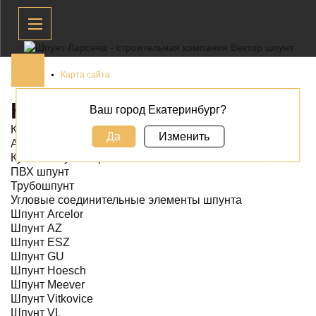
Главная
Карта сайта
КАРТА САЙТА
Ваш город Екатеринбург?
Каталог шпунта
Да
Изменить
Аренда шпунта
Купить шпунт Ларсена
ПВХ шпунт
Трубошпунт
Угловые соединительные элементы шпунта
Шпунт Arcelor
Шпунт AZ
Шпунт ESZ
Шпунт GU
Шпунт Hoesch
Шпунт Meever
Шпунт Vitkovice
Шпунт VL